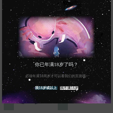
Axolom 09 ftm-stp
Axolom 10 ftm 啪啪
内裤
内裤
内裤
内裤
¥
88.00
¥
88.00
你已年满18岁了吗？
必须年满18周岁才可以看我们的页面哦~
我18岁或以上
我不满18岁