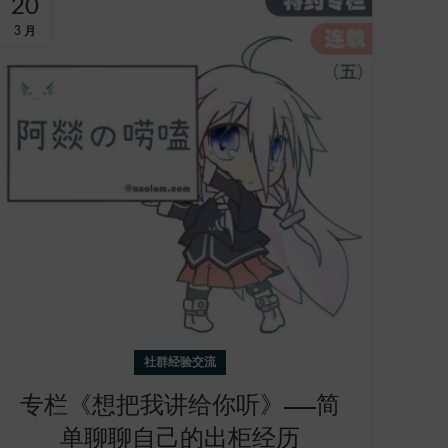
20
3 月
社群经验交流
专栏《想把我讲给你听》——简
单聊聊自己的出柜经历