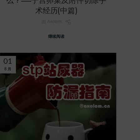
么？——子宫卵巢及附件切除手
术经历(中篇)
由
Axolom
继续阅读
01
8 月