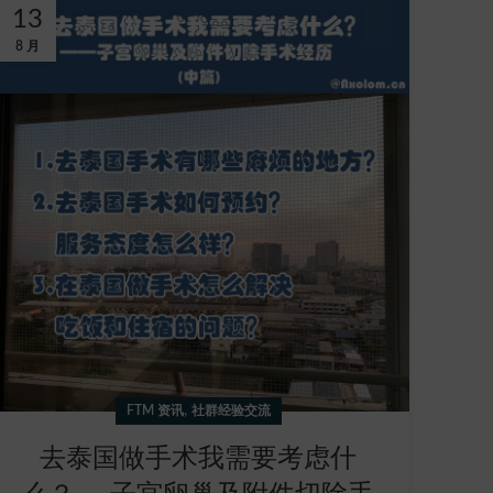
13
8 月
,
FTM 资讯
社群经验交流
去泰国做手术我需要考虑什