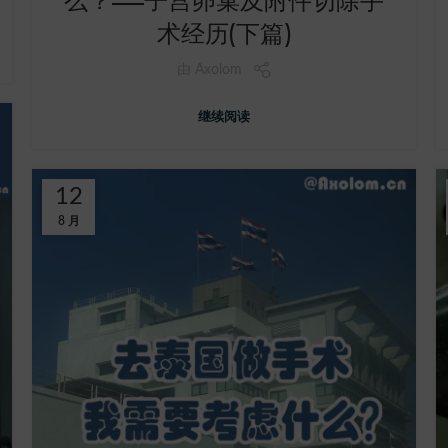
么？——子宫卵巢及附件切除手
术经历(下篇)
由
Axolom
继续阅读
12
8 月