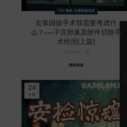
,
FTM 资讯
社群经验交流
去泰国做手术我需要考虑什
么？——子宫卵巢及附件切除手
术经历(上篇)
由
Axolom
继续阅读
24
4 月