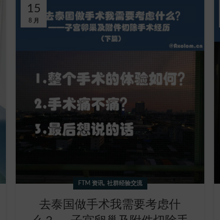
15
8 月
,
FTM 资讯
社群经验交流
去泰国做手术我需要考虑什