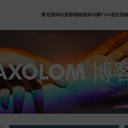
填充假体
站尿器
啪啪假体
内裤
FTM成长指
AXOLOM 博