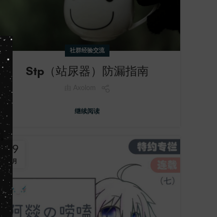
社群经验交流
Stp（站尿器）防漏指南
由
Axolom
继续阅读
29
7 月