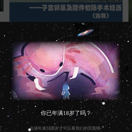
,
FTM 资讯
社群经验交流
去泰国做手术我需要考虑什
么？——子宫卵巢及附件切除手
术经历(索引)
由
Axolom
继续阅读
10
你已年满18岁了吗？
4 月
必须年满18周岁才可以看我们的页面哦~