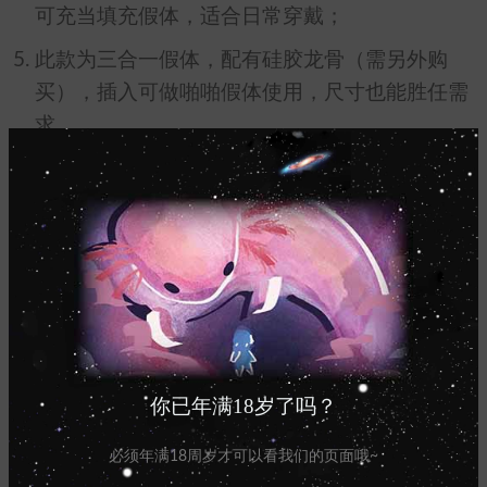
可充当填充假体，适合日常穿戴；
此款为三合一假体，配有硅胶龙骨（需另外购
买），插入可做啪啪假体使用，尺寸也能胜任需
求。
温馨提示
：
新手使用建议在浴室先练习；
本产品由进口食品级硅胶（FDA 认证）制成，
由于其不粘特性，清洁后无需撒粉；
你已年满18岁了吗？
长期存放会有少量硅油渗出，属于正常现象，安
全健康无需担心;
必须年满18周岁才可以看我们的页面哦~
避免与利器（包括刚剪的指甲）接触以免划破，