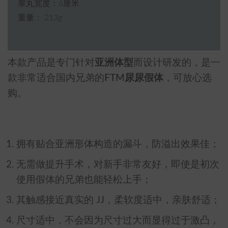
睾丸宽度：6厘米
重量： 213g
本款产品是专门针对
亚洲体型
而设计研发的，是一
款非常适合国内兄弟的
FTM尿尿假体
，可放心选
购。
拥有贴合亚洲形体构造的漏斗，防溢出效果佳；
无需做提升手术，对新手非常友好，即使是初次
使用假体的兄弟也能轻松上手；
其触感接近真实的 JJ，柔软度适中，亲肤舒适；
尺寸适中，不会因为尺寸过大而显得过于激凸，