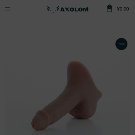
0
¥
0.00
-40%