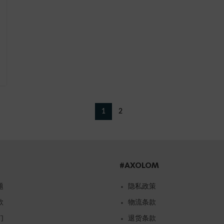
1
2
#AXOLOM
题
隐私政策
款
物流条款
们
退货条款