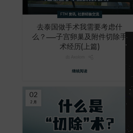
,
FTM 资讯
社群经验交流
去泰国做手术我需要考虑什
么？——子宫卵巢及附件切除手
术经历(上篇)
由
Axolom
继续阅读
02
2 月