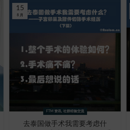
15
8 月
,
FTM 资讯
社群经验交流
去泰国做手术我需要考虑什