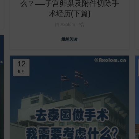
么？——子宫卵巢及附件切除手
术经历(下篇)
由
Axolom
继续阅读
12
8 月