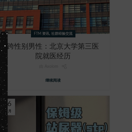
,
FTM 资讯
社群经验交流
跨性别男性：北京大学第三医
院就医经历
由
Axolom
继续阅读
06
12 月