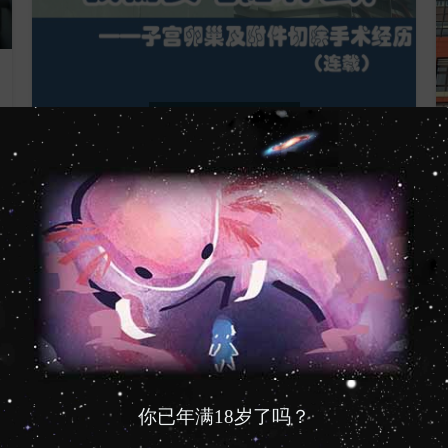
,
FTM 资讯
社群经验交流
去泰国做手术我需要考虑什
么？——子宫卵巢及附件切除手
术经历(索引)
由
Axolom
继续阅读
05
12 月
你已年满18岁了吗？