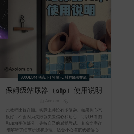
,
,
AXOLOM 动态
FTM 资讯
社群经验交流
保姆级站尿器（stp）使用说明
由
Axolom
此教程比较详细。实际上并没有多复杂。如果你心态
很好，不会因为失败就失去信心和耐心，可以只看图
和加粗字体部分，先按自己的感觉尝试。其余文字详
细解释了细节步骤和原理，适合小心谨慎或者信心...