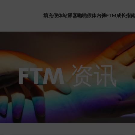
填充假体
站尿器
啪啪假体
内裤
FTM成长指
FTM 资讯