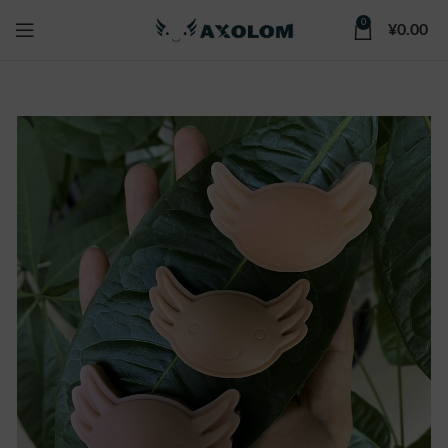
0
¥
0.00