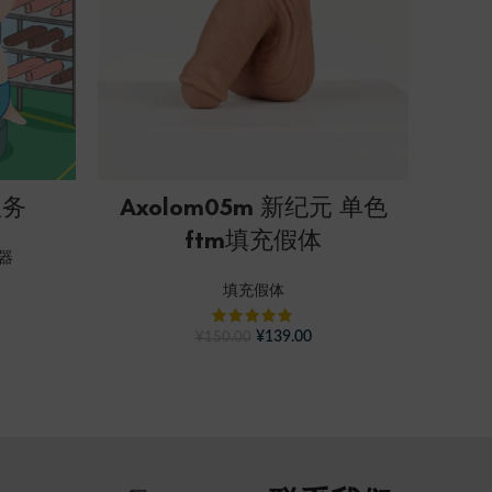
新的
SELECT OPTIONS
服务
Axolom05m 新纪元 单色
Axo
ftm填充假体
活
器
填充假体
¥
139.00
¥
150.00