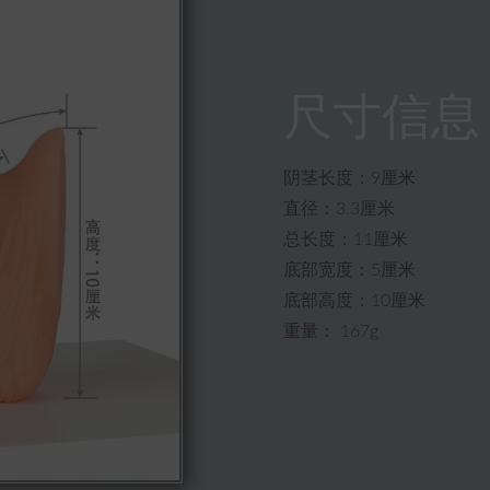
尺寸信息
阴茎长度：9厘米
直径：3.3厘米
总长度：11厘米
底部宽度：5厘米
底部高度：10厘米
重量： 167g