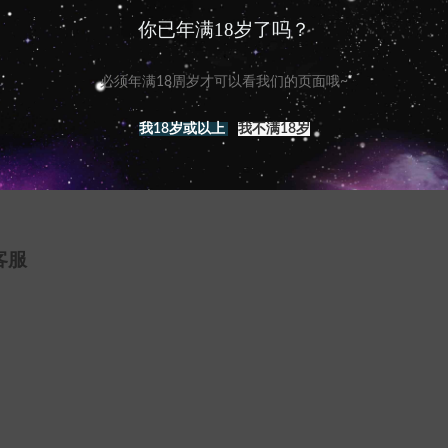
制成，由于其不粘特性，清洁后无需撒粉；
你已年满18岁了吗？
，安全健康无需担心;
划破，也不可大力撕扯揉搓，否则可能会导致胶质破损
必须年满18周岁才可以看我们的页面哦~
产品的医疗用途；
我18岁或以上
我不满18岁
olom
客服