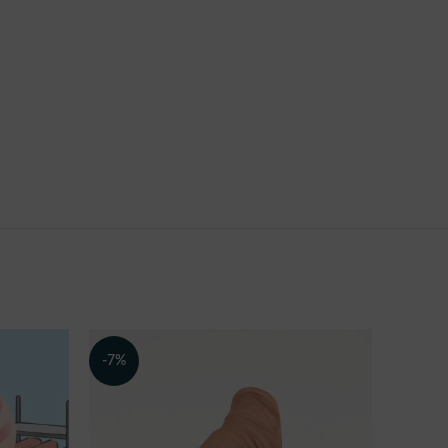
-7%
-11%
热门