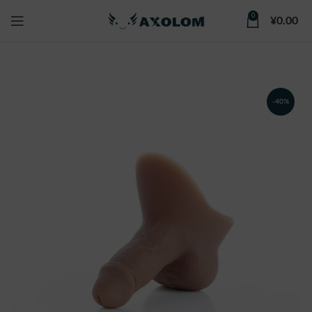
0
¥
0.00
-40%