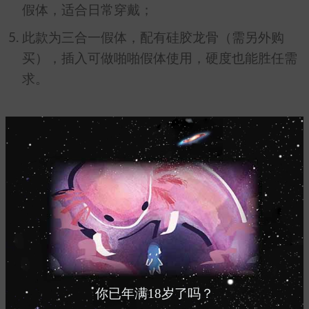
假体，适合日常穿戴；
此款为三合一假体，配有硅胶龙骨（需另外购
买），插入可做啪啪假体使用，硬度也能胜任需
求。
温馨提示
：
新手使用建议在浴室先练习；
本产品由进口食品级硅胶（FDA 认证）制成，
由于其不粘特性，清洁后无需撒粉；
长期存放会有少量硅油渗出，属于正常现象，安
全健康无需担心;
你已年满18岁了吗？
避免与利器（包括刚剪的指甲）接触以免划破，