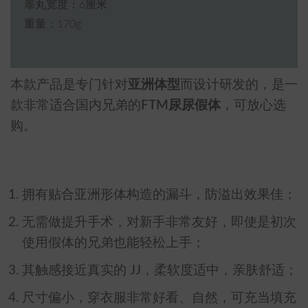
睾丸宽度：6厘米
重量：170g
本款产品是专门针对
亚洲体型
而设计研发的，是一
款非常适合国内兄弟的
FTM尿尿假体
，可放心选
购。
拥有贴合亚洲形体构造的漏斗，防溢出效果佳；
无需做提升手术，对新手非常友好，即使是初次
使用假体的兄弟也能轻松上手；
其触感接近真实的 JJ，柔软度适中，亲肤舒适；
尺寸偏小，穿衣服非常好看、自然，可充当填充