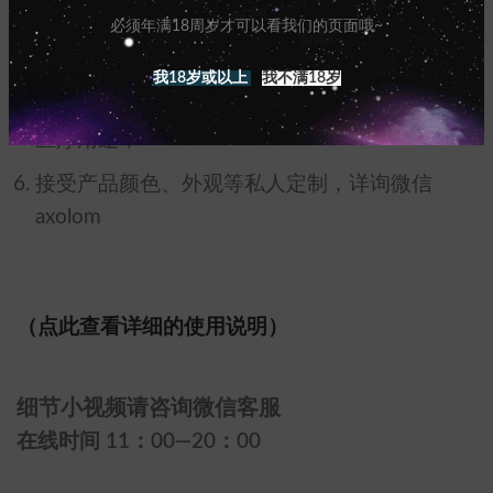
必须年满18周岁才可以看我们的页面哦~
也不可大力撕扯揉搓，否则可能会导致胶质破
损，因使用不当造成的破损不予退换；
我18岁或以上
我不满18岁
本产品不是医疗设备，没有明示或暗示本产品的
医疗用途；
接受产品颜色、外观等私人定制，详询微信
axolom
（点此查看详细的使用说明）
细节小视频请咨询微信客服
在线时间 11：00—20：00