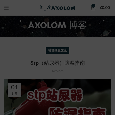
0
¥
0.00
AXOLOM 博客
社群经验交流
Stp（站尿器）防漏指南
Axolom
01
8 月