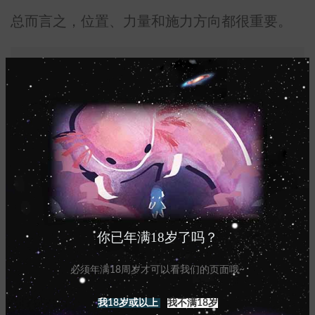
总而言之，位置、力量和施力方向都很重要。
第三，角度对。
鸡鸡的头部抬得太高会使得假体过于向后
倾倒，最终导致侧漏等情况。
验证角度的方式非常简单。
①可以使它保持正常的形态，然后直接
尿，而不是使劲把它往上抬或往前拉；
你已年满18岁了吗？
②更实际的方法是，先尿一点，然后看它
液体是不是立马（或者说很快）就排出
必须年满18周岁才可以看我们的页面哦~
了。如果立刻排出说明角度很对，可以直
我18岁或以上
我不满18岁