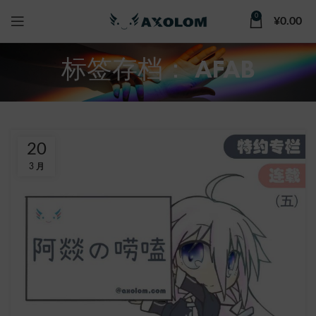
0
¥
0.00
标签存档： AFAB
20
3 月