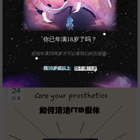
微光
如何支持你的酷儿孩子
Axolom
如果你的孩子对你出柜——坦白他/她的真实身份。恭喜！这可
你已年满18岁了吗？
能是他们选择与你分享对他们来说非常私人和生命中最重要的
东西。假设你对 LGBTQA+ 身份不是很熟悉，你可能会感到困
必须年满18周岁才可以看我们的页面哦~
惑，不知道...
我18岁或以上
我不满18岁
继续阅读
24
11 月