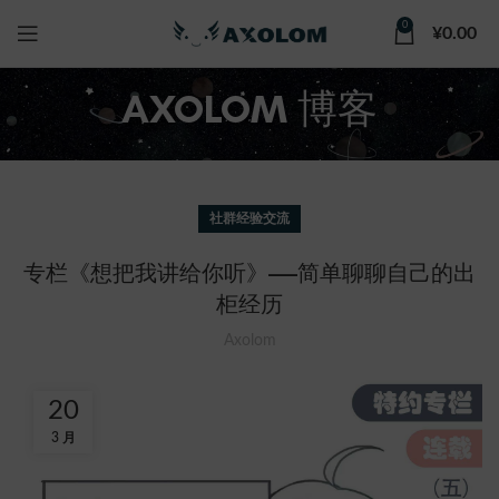
0
¥
0.00
AXOLOM 博客
社群经验交流
专栏《想把我讲给你听》——简单聊聊自己的出
柜经历
Axolom
20
3 月