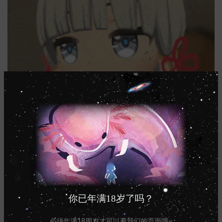
“我剑也未尝不利呢doctor”(袁绍音)
你已年满18岁了吗？
必须年满18周岁才可以看我们的页面哦~