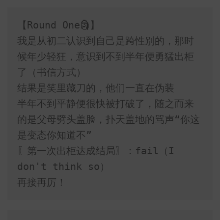
【Round One🗿】

我是从初二认识到自己是跨性别的，那时
候年少轻狂，意识到不到半年便勇猛出柜
了（书信方式）

结果是笑里藏刀的，他们一直在伪装

半年不到平静便很快被打破了，随之而来
的是父母劈头盖脸，扑天盖地的骂声“你这
是变态你知道不”

〖第一次出柜达成结局〗：fail（I 
don't think so）

再接再厉！