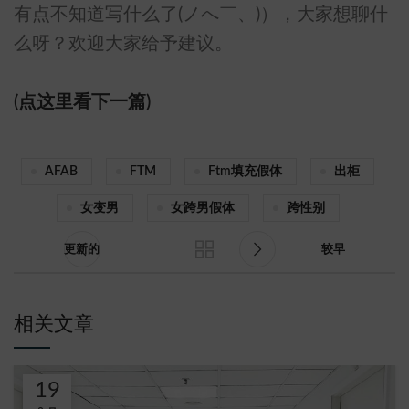
有点不知道写什么了(ノへ￣、)），大家想聊什
么呀？欢迎大家给予建议。
(点这里看下一篇)
AFAB
FTM
Ftm填充假体
出柜
女变男
女跨男假体
跨性别
更新的
较早
相关文章
19