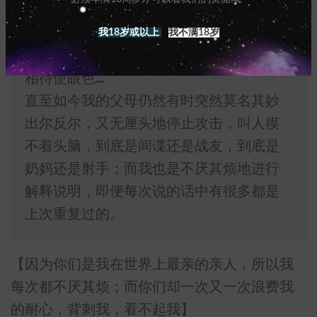
不得不承认我爸妈真的会容易人云亦云，
因为那个医生极度不友善甚至推荐扭转治
我18岁或以上
我不满18岁
疗，所以我爸妈很长一段时间又对我冷眼
相待使眼色…
直至如今我的父母仍然有时突然莫名其妙
出尔反尔，又无厘头地停止攻击，叫人摸
不着头脑，到底是间谍还是战友，到底是
奶妈还是射手；而我也是不厌其烦地进行
解释说明，即便每次说的话中有很多都是
上次重复过的。
【因为你们是我在世界上最亲的亲人，所以我
每次都不厌其烦；而你们却一次又一次浪费我
的耐心，背刺我，看不起我】