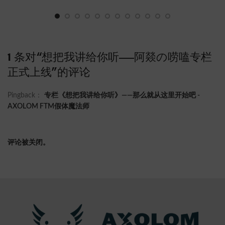
1 条对“
想把我讲给你听——阿燚の唠嗑专栏
正式上线
”的评论
Pingback：
专栏《想把我讲给你听》——那么就从这里开始吧 -
AXOLOM FTM假体魔法师
评论被关闭。