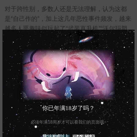
对于跨性别，多数人还是无法理解，认为这都
是“自己作的”，加上这几年恶性事件频发，越来
越多人恶趣味似玩起了“武装直升机”“沃尔玛塑
料袋”的梗。
出柜，身心健康，社会环境，教育，职场，家
庭种种问题仍困扰着性少数群体们。
国内跨性别者在医学上仍属于“性身份障碍”患
者，简称“易性癖”。
sex change regret组织曾统计有部分跨性别者后
你已年满18岁了吗？
悔做性别重置手术，而在手术结束后的10年至
必须年满18周岁才可以看我们的页面哦~
15年里TA们的自杀率是同类同龄人的20倍。造
成这些悲剧的根本原因是即便TA们已经完成了
我18岁或以上
我不满18岁