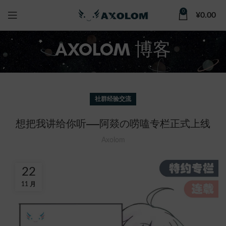
0
¥
0.00
AXOLOM 博客
社群经验交流
想把我讲给你听——阿燚の唠嗑专栏正式上线
Axolom
22
11 月