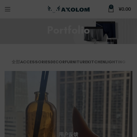
0
¥
0.00
Portfolio
全部
ACCESSORIES
DECOR
FURNITURE
KITCHEN
LIGHTING
用户反馈
KITCHEN