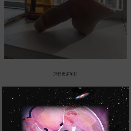
NETUS EU MOLLIS HAC DIGNIS
ET VESTIBULUM QUIS A SUSPENDISSE
IMPERDIET MAURIS A NONTIN
VENENATIS NAM PHASELLUS
LEO UTEU ULLAMCORPER
FURNITURE
DECOR
ACCESSORIES
LIGHTING
KITCHEN
加载更多项目