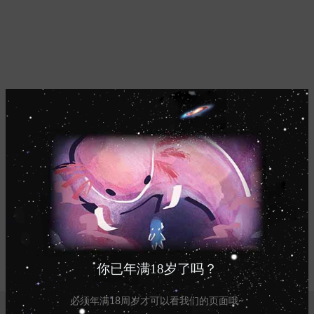
更新的
较早
相关项目
你已年满18岁了吗？
POTENTI PARTURIENT PARTURIE
ACCESSORIES
必须年满18周岁才可以看我们的页面哦~