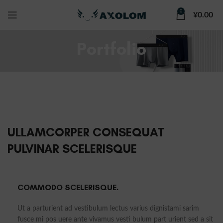
0
¥
0.00
Portfolio
ULLAMCORPER CONSEQUAT
PULVINAR SCELERISQUE
COMMODO SCELERISQUE.
Ut a parturient ad vestibulum lectus varius dignistami sarim
fusce mi pos uere ante vivamus vesti bulum part urient sed a sit