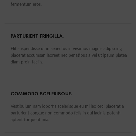
fermentum eros.
PARTURIENT FRINGILLA.
Elit suspendisse ut in senectus in vivamus magnis adipiscing
placerat accumsan laoreet nec penatibus a vel ut ipsum platea
diam proin facilis.
COMMODO SCELERISQUE.
Vestibulum nam lobortis scelerisque eu mi leo orci placerat a
parturient congue non commodo felis in dui lacinia potenti
aptent torquent mia.