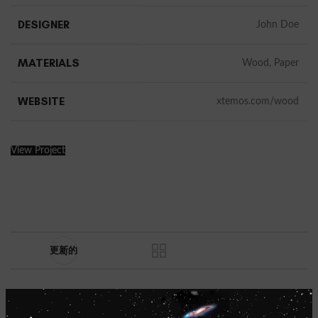
DESIGNER
John Doe
MATERIALS
Wood, Paper
WEBSITE
xtemos.com/wood
View Project
更新的
相关项目