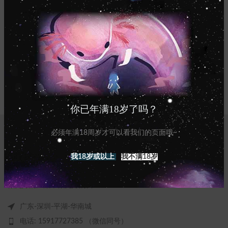
IMPERDIET MAURIS A NONTIN
ACCESSORIES
你已年满18岁了吗？
必须年满18周岁才可以看我们的页面哦~
我18岁或以上
我不满18岁
做更好的产品，做更好的自己！
广东-深圳-平湖-华南城
电话: 15917727385 （微信同号）