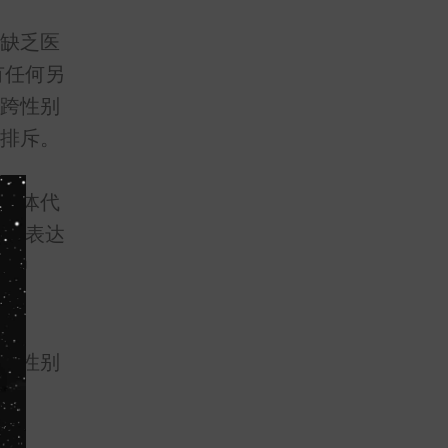
缺乏医
有任何另
跨性别
排斥。
媒体代
事，表达
别中
跨性别