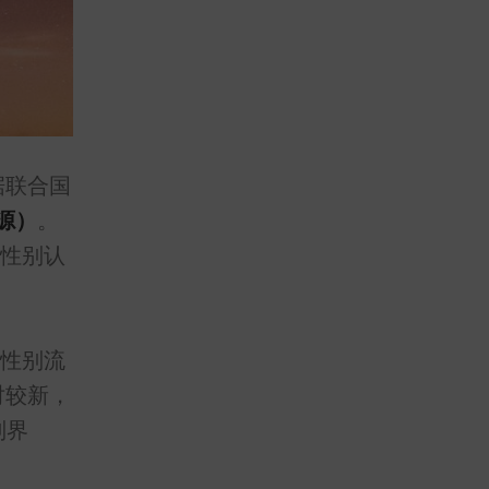
据联合国
源）
。
性别认
性别流
对较新，
别界