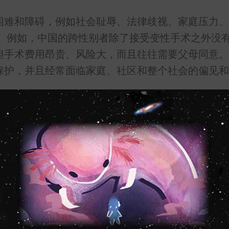
困难和障碍，例如社会耻辱、法律歧视、家庭压力、
。 例如，中国的跨性别者除了接受变性手术之外没
但手术费用昂贵、风险大，而且往往需要父母同意。
保护，并且经常面临家庭、社区和整个社会的偏见和
一些支持和赋权的来源，例如网络平台、草根组织、
可以使用微博、微信和抖音等社交媒体分享他们的故
。还有一些非政府组织，如北京LGBT中心、跨性
人提供服务、宣传和教育。
等，在娱乐圈中获得了知名度和认可，提高了公众对