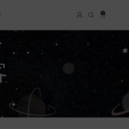
0
南
客