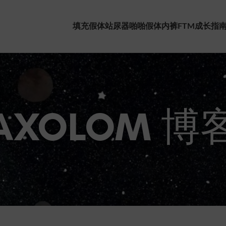
填充假体
站尿器
啪啪假体
内裤
FTM成长指
AXOLOM 博