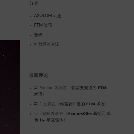
分类
AXOLOM 动态
FTM 资讯
微光
社群经验交流
最新评论
你需要知道的 FTM
Axolom
发表在《
术语
》
你需要知道的 FTM 术语
1
发表在《
》
Axolom05m 新纪元 单
Hazel
发表在《
色 ftm填充假体
》